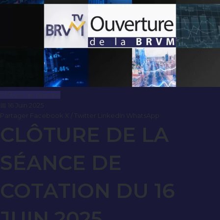
Clôture de Marché
📅 16 Juin 2025
Partager
Facebook
X / Twitter
LinkedIn
WhatsApp
CLÔTURE DE LA
SÉANCE DE
COTATION DU 16
JUIN 2025