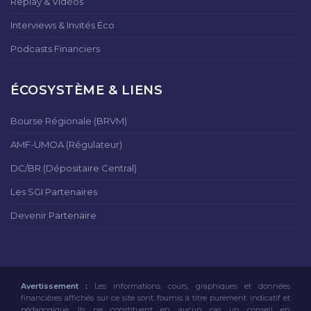
Replay & Vidéos
Interviews & Invités Éco
Podcasts Financiers
ÉCOSYSTÈME & LIENS
Bourse Régionale (BRVM)
AMF-UMOA (Régulateur)
DC/BR (Dépositaire Central)
Les SGI Partenaires
Devenir Partenaire
Avertissement :
Les informations, cours, graphiques et données
financières affichés sur ce site sont fournis à titre purement indicatif et
pédagogique. Ils ne constituent en aucun cas un conseil en