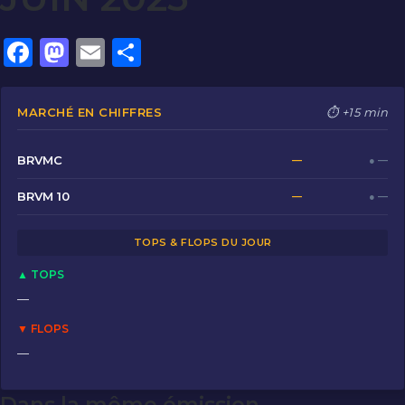
F
M
E
P
a
a
m
ar
c
st
ai
ta
MARCHÉ EN CHIFFRES
⏱ +15 min
e
o
l
g
b
d
er
BRVMC
—
● —
o
o
BRVM 10
—
● —
o
n
TOPS & FLOPS DU JOUR
k
▲ TOPS
—
▼ FLOPS
—