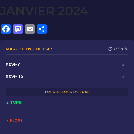
JANVIER 2024
F
M
E
P
a
a
m
ar
c
st
ai
ta
MARCHÉ EN CHIFFRES
⏱ +15 min
e
o
l
g
b
d
er
BRVMC
—
● —
o
o
BRVM 10
—
● —
o
n
TOPS & FLOPS DU JOUR
k
▲ TOPS
—
▼ FLOPS
—