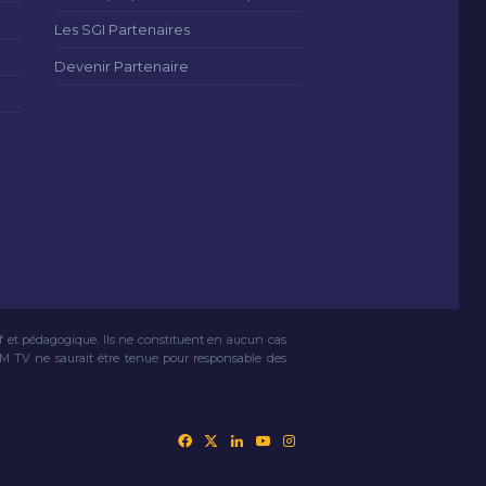
Les SGI Partenaires
Devenir Partenaire
if et pédagogique. Ils ne constituent en aucun cas
VM TV ne saurait être tenue pour responsable des
Facebook
X
Linkedin
YouTube
Instagram