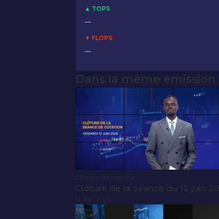
▲ TOPS
—
▼ FLOPS
—
Dans la même émission
Clôture de Marché
Clôture de la séance du 12 juin 2
12 Juin 2026