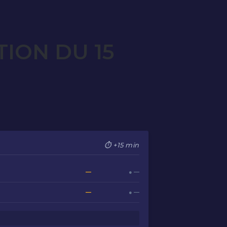
ION DU 15
⏱ +15 min
—
● —
—
● —