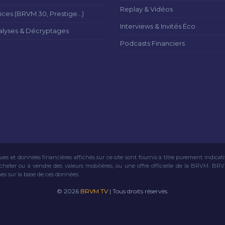
Replay & Vidéos
ices (BRVM 30, Prestige...)
Interviews & Invités Éco
alyses & Décryptages
Podcasts Financiers
ues et données financières affichés sur ce site sont fournis à titre purement indicat
acheter ou à vendre des valeurs mobilières, ou une offre officielle de la BRVM. BR
ses sur la base de ces données.
© 2026
BRVM TV
| Tous droits réservés.