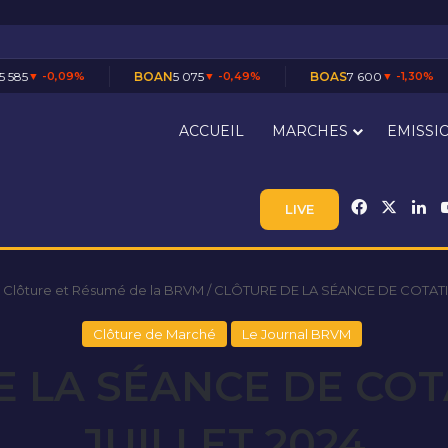
BOAN
5 075
▼ -0,49%
BOAS
7 600
▼ -1,30%
CABC
3 5
ACCUEIL
MARCHES
EMISSI
Facebook
X
Li
LIVE
 Clôture et Résumé de la BRVM
/
CLÔTURE DE LA SÉANCE DE COTATIO
Clôture de Marché
Le Journal BRVM
 LA SÉANCE DE COT
JUILLET 2024