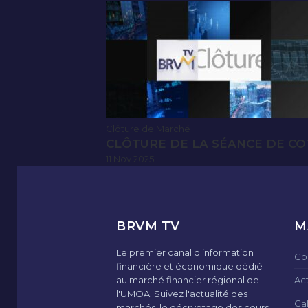
Clôture de Marché
CLÔTURE DE LA SÉANCE DE CO
11 Nov 2025
BRVM TV
M
Le premier canal d'information
Co
financière et économique dédié
au marché financier régional de
Ac
l'UMOA. Suivez l'actualité des
Ca
marchés, le décryptage des cours