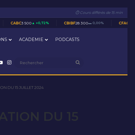
⏱ Cours différés de 15 min
00
▲ +0,72%
CBIBF
28 300
▬ 0,00%
CFAC
1 690
▬ 0,00%
ONS
ACADEMIE
PODCASTS
nkedin
YouTube
Instagram
Rechercher
N DU 15 JUILLET 2024
ATION DU 15