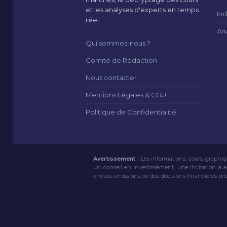
et les analyses d'experts en temps
Ind
réel.
An
Qui sommes-nous ?
Comité de Rédaction
Nous contacter
Mentions Légales & CGU
Politique de Confidentialité
Avertissement :
Les informations, cours, graphiq
un conseil en investissement, une incitation à 
erreurs, omissions ou des décisions financières pri