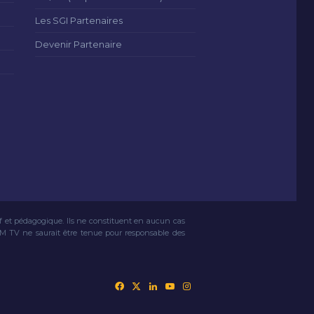
Les SGI Partenaires
Devenir Partenaire
if et pédagogique. Ils ne constituent en aucun cas
VM TV ne saurait être tenue pour responsable des
Facebook
X
Linkedin
YouTube
Instagram