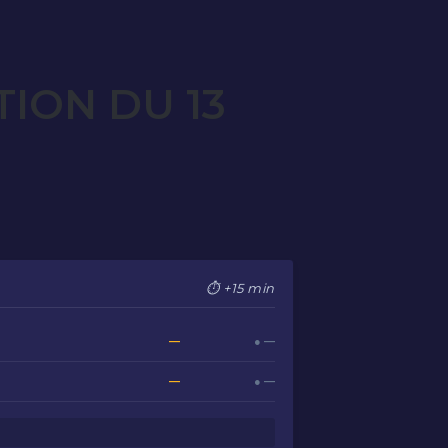
ION DU 13
⏱ +15 min
—
● —
—
● —