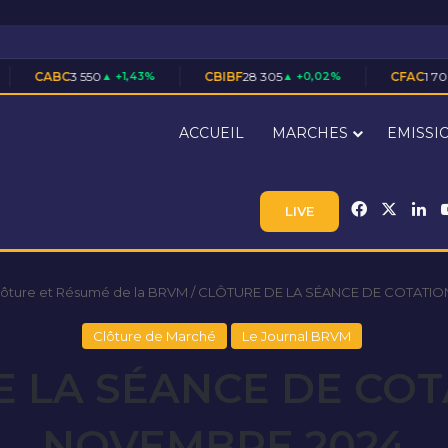
50
▲ +1,43%
CBIBF
28 305
▲ +0,02%
CFAC
1 700
▲ +0,59%
ACCUEIL
MARCHES
EMISSI
Facebook
X
Li
LIVE
lôture et Résumé de la BRVM
/
CLÔTURE DE LA SÉANCE DE COTATIO
Clôture de Marché
Le Journal BRVM
 LA SÉANCE DE COT
NOVEMBRE 2024