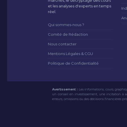
marchés, le décryptage des cours
et les analyses d'experts en temps
Ind
réel.
An
Qui sommes-nous ?
Comité de Rédaction
Nous contacter
Mentions Légales & CGU
Politique de Confidentialité
Avertissement :
Les informations, cours, graphiq
un conseil en investissement, une incitation à 
erreurs, omissions ou des décisions financières pri