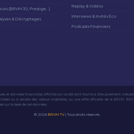
Replay & Vidéos
ices (BRVM 30, Prestige...)
Interviews & Invités Éco
alyses & Décryptages
Podcasts Financiers
ues et données financières affichés sur ce site sont fournis à titre purement indicat
acheter ou à vendre des valeurs mobilières, ou une offre officielle de la BRVM. BR
ses sur la base de ces données.
© 2026
BRVM TV
| Tous droits réservés.