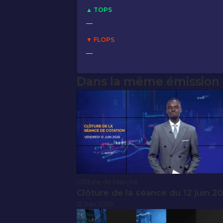
▲ TOPS
—
▼ FLOPS
—
Dans la même émission
Clôture de Marché
Clôture de la séance du 12 juin 2
12 Juin 2026