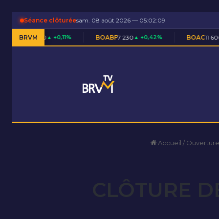
Séance clôturée
sam. 08 août 2026 — 05:02:09
 710
▲ +0,11%
BRVM
BOABF
7 230
▲ +0,42%
BOAC
11 600
▬ 0,00%
Accueil
/
Ouverture
CLÔTURE DE