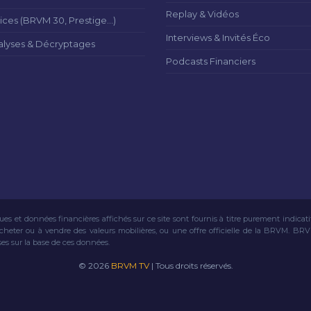
Replay & Vidéos
ices (BRVM 30, Prestige...)
Interviews & Invités Éco
alyses & Décryptages
Podcasts Financiers
ues et données financières affichés sur ce site sont fournis à titre purement indicat
acheter ou à vendre des valeurs mobilières, ou une offre officielle de la BRVM. BR
ses sur la base de ces données.
© 2026
BRVM TV
| Tous droits réservés.