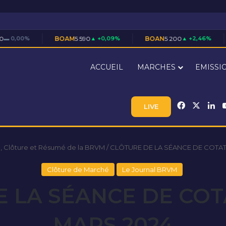
BOAM
5 590
▲ +0,09%
BOAN
5 200
▲ +2,46%
BOAS
7 
ACCUEIL
MARCHES
EMISSI
Facebook
X
Li
LIVE
, Clôture et Résumé de la BRVM
/
CLÔTURE DE LA SÉANCE DE COTAT
Clôture de Marché
Le Journal BRVM
 LA SÉANCE DE COT
MARS 2024