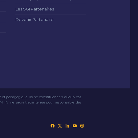
Les SGI Partenaires
Devenir Partenaire
if et pédagogique. Ils ne constituent en aucun cas
VM TV ne saurait être tenue pour responsable des
Facebook
X
Linkedin
YouTube
Instagram