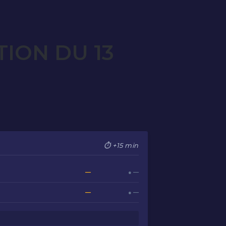
ION DU 13
⏱ +15 min
—
● —
—
● —