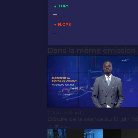
▲ TOPS
—
▼ FLOPS
—
Dans la même émission
Clôture de Marché
Clôture de la séance du 12 juin 2
12 Juin 2026