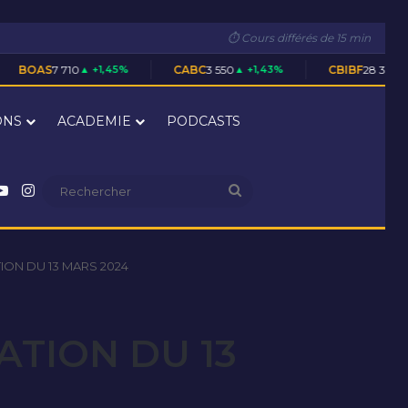
⏱ Cours différés de 15 min
710
▲ +1,45%
CABC
3 550
▲ +1,43%
CBIBF
28 305
▲ +0,02%
ONS
ACADEMIE
PODCASTS
nkedin
YouTube
Instagram
Rechercher
ION DU 13 MARS 2024
ATION DU 13