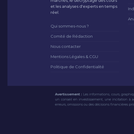
marchés, le décryptage des cours
et les analyses d'experts en temps
Ind
réel.
An
Qui sommes-nous ?
Comité de Rédaction
Nous contacter
Mentions Légales & CGU
Politique de Confidentialité
Avertissement :
Les informations, cours, graphiq
un conseil en investissement, une incitation à 
erreurs, omissions ou des décisions financières pri