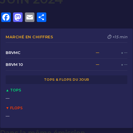
F
M
E
P
a
a
m
ar
c
st
ai
ta
MARCHÉ EN CHIFFRES
⏱ +15 min
e
o
l
g
b
d
er
BRVMC
—
● —
o
o
BRVM 10
—
● —
o
n
TOPS & FLOPS DU JOUR
k
▲ TOPS
—
▼ FLOPS
—