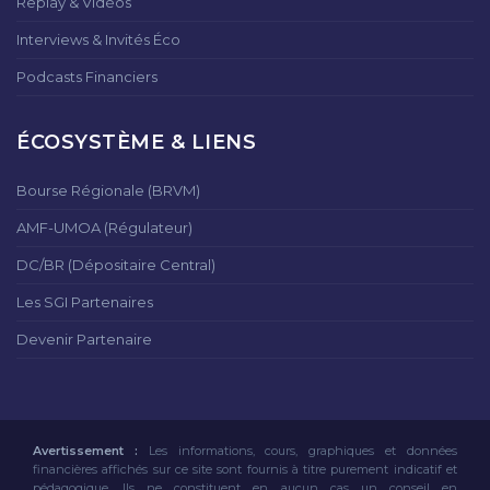
Replay & Vidéos
Interviews & Invités Éco
Podcasts Financiers
ÉCOSYSTÈME & LIENS
Bourse Régionale (BRVM)
AMF-UMOA (Régulateur)
DC/BR (Dépositaire Central)
Les SGI Partenaires
Devenir Partenaire
Avertissement :
Les informations, cours, graphiques et données
financières affichés sur ce site sont fournis à titre purement indicatif et
pédagogique. Ils ne constituent en aucun cas un conseil en