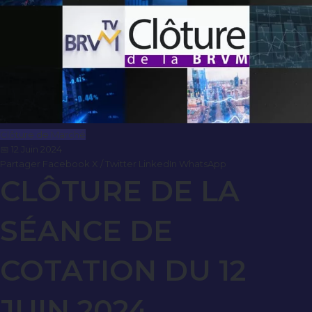
Clôture de Marché
📅 12 Juin 2024
Partager
Facebook
X / Twitter
LinkedIn
WhatsApp
CLÔTURE DE LA
SÉANCE DE
COTATION DU 12
JUIN 2024