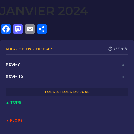
JANVIER 2024
F
M
E
P
a
a
m
ar
c
st
ai
ta
MARCHÉ EN CHIFFRES
⏱ +15 min
e
o
l
g
b
d
er
BRVMC
—
● —
o
o
BRVM 10
—
● —
o
n
TOPS & FLOPS DU JOUR
k
▲ TOPS
—
▼ FLOPS
—