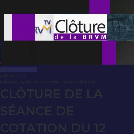
Clôture de Marché
📅 12 Jan 2024
Partager
Facebook
X / Twitter
LinkedIn
WhatsApp
CLÔTURE DE LA
SÉANCE DE
COTATION DU 12