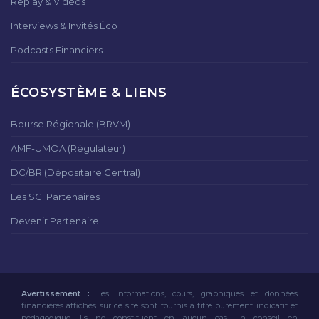
Replay & Vidéos
Interviews & Invités Éco
Podcasts Financiers
ÉCOSYSTÈME & LIENS
Bourse Régionale (BRVM)
AMF-UMOA (Régulateur)
DC/BR (Dépositaire Central)
Les SGI Partenaires
Devenir Partenaire
Avertissement :
Les informations, cours, graphiques et données
financières affichés sur ce site sont fournis à titre purement indicatif et
pédagogique. Ils ne constituent en aucun cas un conseil en