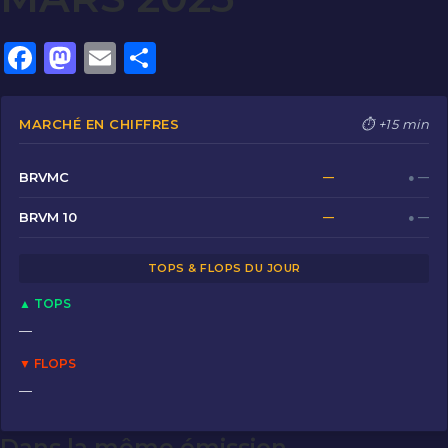
F
M
E
P
a
a
m
ar
c
st
ai
ta
MARCHÉ EN CHIFFRES
⏱ +15 min
e
o
l
g
b
d
er
BRVMC
—
● —
o
o
BRVM 10
—
● —
o
n
TOPS & FLOPS DU JOUR
k
▲ TOPS
—
▼ FLOPS
—