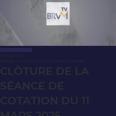
Clôture de Marché
📅 11 Mar 2025
Partager
Facebook
X / Twitter
LinkedIn
WhatsApp
CLÔTURE DE LA
SÉANCE DE
COTATION DU 11
MARS 2025