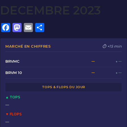
DECEMBRE 2023
F
M
E
P
a
a
m
ar
c
st
ai
ta
MARCHÉ EN CHIFFRES
⏱ +15 min
e
o
l
g
b
d
er
BRVMC
—
● —
o
o
BRVM 10
—
● —
o
n
TOPS & FLOPS DU JOUR
k
▲ TOPS
—
▼ FLOPS
—