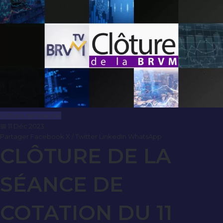
Clôture de Marché
📅 11 Déc 2023
Partager
Facebook
X / Twitter
LinkedIn
WhatsApp
CLÔTURE DE LA
SÉANCE DE
COTATION DU 11