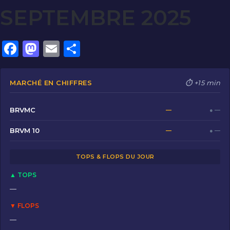
SEPTEMBRE 2025
F
M
E
P
a
a
m
ar
c
st
ai
ta
MARCHÉ EN CHIFFRES
⏱ +15 min
e
o
l
g
b
d
er
BRVMC
—
● —
o
o
BRVM 10
—
● —
o
n
TOPS & FLOPS DU JOUR
k
▲ TOPS
—
▼ FLOPS
—