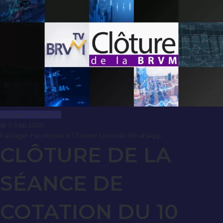
Clôture de Marché
📅 11 Sep 2025
Partager
Facebook
X / Twitter
LinkedIn
WhatsApp
CLÔTURE DE LA
SÉANCE DE
COTATION DU 10