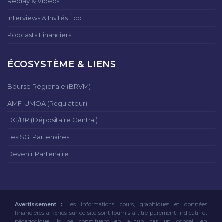
Replay & Vidéos
Interviews & Invités Éco
Podcasts Financiers
ÉCOSYSTÈME & LIENS
Bourse Régionale (BRVM)
AMF-UMOA (Régulateur)
DC/BR (Dépositaire Central)
Les SGI Partenaires
Devenir Partenaire
Avertissement :
Les informations, cours, graphiques et données
financières affichés sur ce site sont fournis à titre purement indicatif et
pédagogique. Ils ne constituent en aucun cas un conseil en