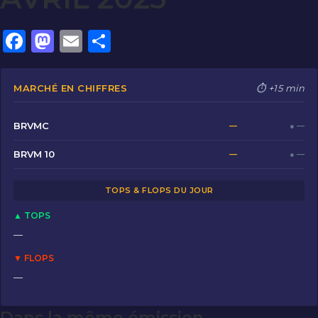
F
M
E
P
a
a
m
ar
c
st
ai
ta
MARCHÉ EN CHIFFRES
⏱ +15 min
e
o
l
g
b
d
er
BRVMC
—
● —
o
o
BRVM 10
—
● —
o
n
TOPS & FLOPS DU JOUR
k
▲ TOPS
—
▼ FLOPS
—