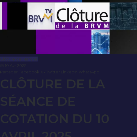
Clôture de Marché
📅 10 Avr 2025
Partager
Facebook
X / Twitter
LinkedIn
WhatsApp
CLÔTURE DE LA
SÉANCE DE
COTATION DU 10
AVRIL 2025