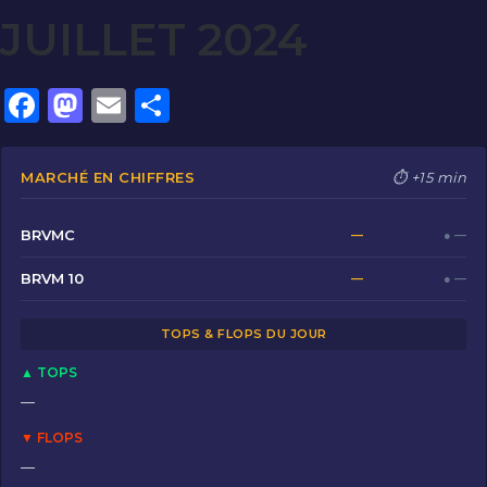
JUILLET 2024
F
M
E
P
a
a
m
ar
c
st
ai
ta
MARCHÉ EN CHIFFRES
⏱ +15 min
e
o
l
g
b
d
er
BRVMC
—
● —
o
o
BRVM 10
—
● —
o
n
TOPS & FLOPS DU JOUR
k
▲ TOPS
—
▼ FLOPS
—