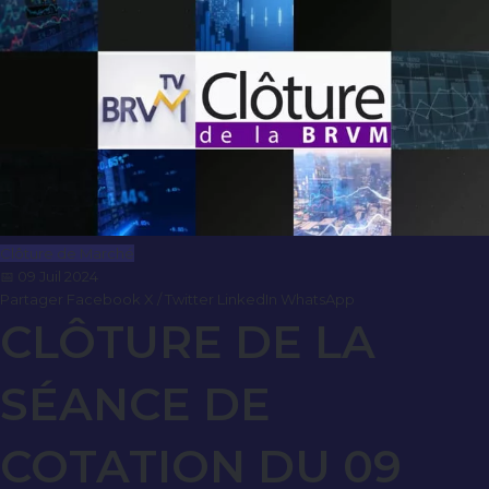
Clôture de Marché
📅 09 Juil 2024
Partager
Facebook
X / Twitter
LinkedIn
WhatsApp
CLÔTURE DE LA
SÉANCE DE
COTATION DU 09