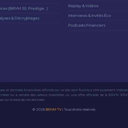
Replay & Vidéos
ices (BRVM 30, Prestige...)
Interviews & Invités Éco
alyses & Décryptages
Podcasts Financiers
ues et données financières affichés sur ce site sont fournis à titre purement indicat
acheter ou à vendre des valeurs mobilières, ou une offre officielle de la BRVM. BR
ses sur la base de ces données.
© 2026
BRVM TV
| Tous droits réservés.