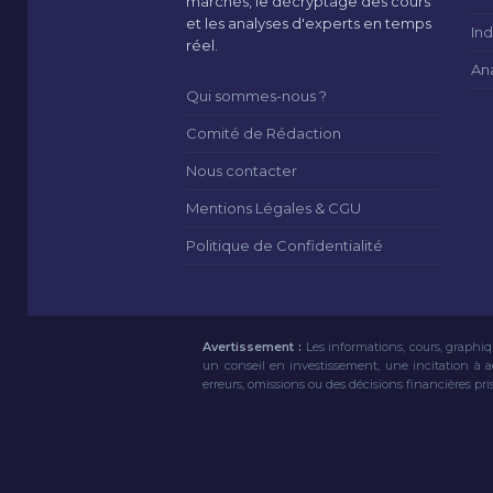
marchés, le décryptage des cours
et les analyses d'experts en temps
Ind
réel.
An
Qui sommes-nous ?
Comité de Rédaction
Nous contacter
Mentions Légales & CGU
Politique de Confidentialité
Avertissement :
Les informations, cours, graphiq
un conseil en investissement, une incitation à 
erreurs, omissions ou des décisions financières pri