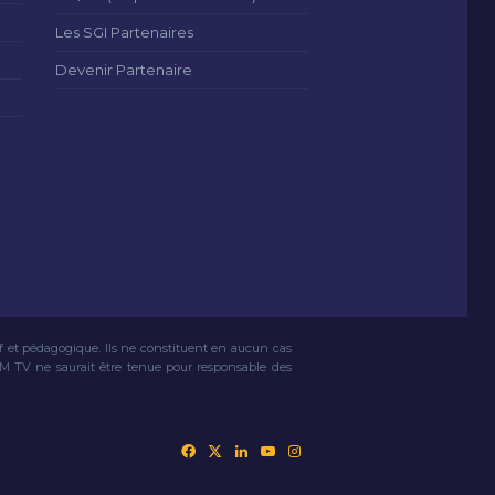
Les SGI Partenaires
Devenir Partenaire
if et pédagogique. Ils ne constituent en aucun cas
VM TV ne saurait être tenue pour responsable des
Facebook
X
Linkedin
YouTube
Instagram