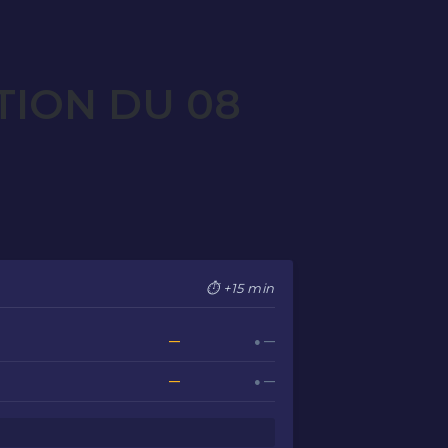
TION DU 08
⏱ +15 min
—
● —
—
● —