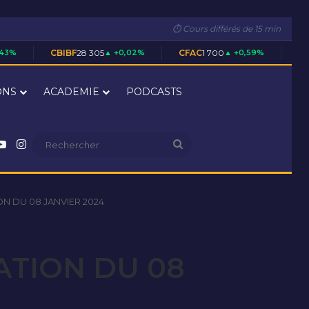
⏱ Cours différés de 15 min
IBF
28 305
▲ +0,02%
CFAC
1 700
▲ +0,59%
CIEC
5 020
▲ +0,4
ONS
ACADEMIE
PODCASTS
nkedin
YouTube
Instagram
Rechercher
N DU 08 JANVIER 2024
ATION DU 08