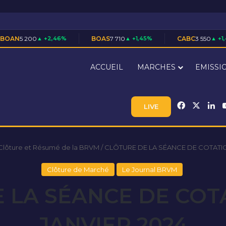
+2,46%
BOAS
7 710
▲ +1,45%
CABC
3 550
▲ +1,43%
CB
ACCUEIL
MARCHES
EMISSI
Facebook
X
Li
LIVE
Clôture et Résumé de la BRVM
/
CLÔTURE DE LA SÉANCE DE COTATIO
Clôture de Marché
Le Journal BRVM
 LA SÉANCE DE COT
JANVIER 2024