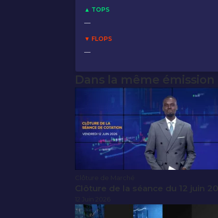
▲ TOPS
—
▼ FLOPS
—
Dans la même émission
Clôture de Marché
Clôture de la séance du 12 juin 2
12 Juin 2026