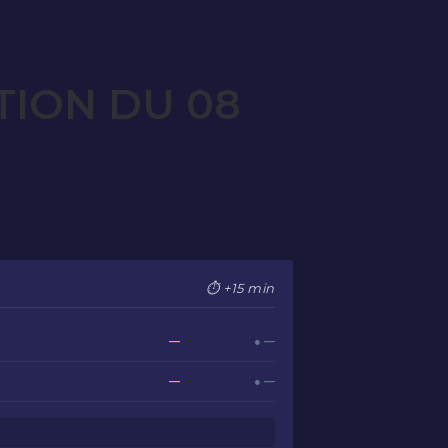
TION DU 08
⏱ +15 min
—
● —
—
● —