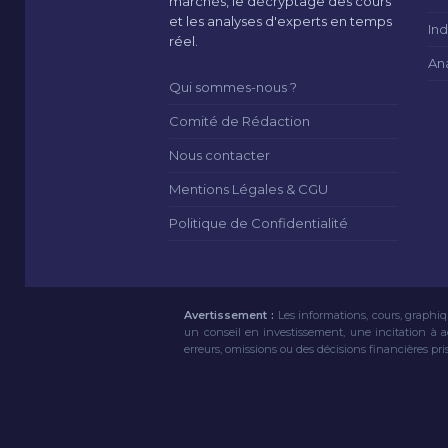
marchés, le décryptage des cours
et les analyses d'experts en temps
Ind
réel.
An
Qui sommes-nous ?
Comité de Rédaction
Nous contacter
Mentions Légales & CGU
Politique de Confidentialité
Avertissement :
Les informations, cours, graphiq
un conseil en investissement, une incitation à 
erreurs, omissions ou des décisions financières pri