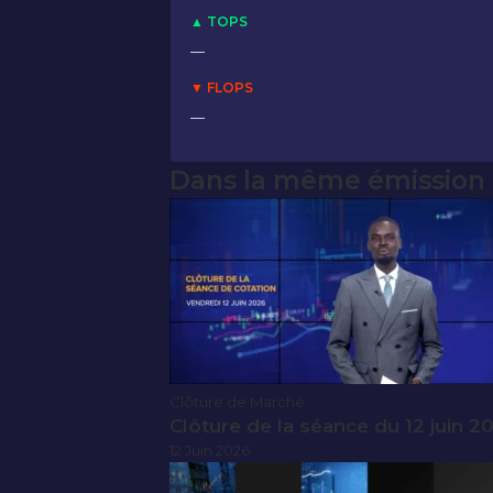
▲ TOPS
—
▼ FLOPS
—
Dans la même émission
Clôture de Marché
Clôture de la séance du 12 juin 2
12 Juin 2026