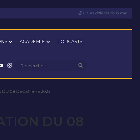
⏱ Cours différés de 15 min
ONS
ACADEMIE
PODCASTS
nkedin
YouTube
Instagram
Rechercher
N DU 08 DECEMBRE 2023
ATION DU 08