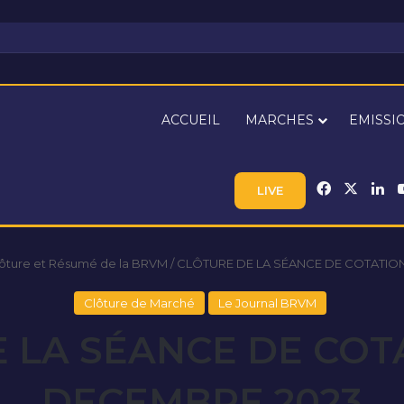
ACCUEIL
MARCHES
EMISSI
Facebook
X
Li
LIVE
lôture et Résumé de la BRVM
/
CLÔTURE DE LA SÉANCE DE COTATIO
Clôture de Marché
Le Journal BRVM
 LA SÉANCE DE COT
DECEMBRE 2023