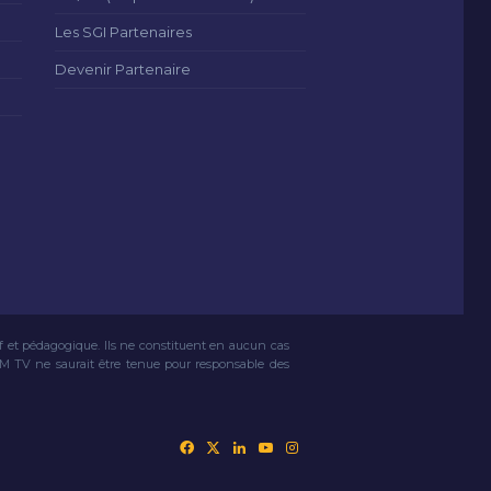
Les SGI Partenaires
Devenir Partenaire
if et pédagogique. Ils ne constituent en aucun cas
VM TV ne saurait être tenue pour responsable des
Facebook
X
Linkedin
YouTube
Instagram