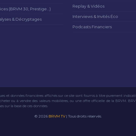
Replay & Vidéos
ices (BRVM 30, Prestige...)
Interviews & Invités Éco
alyses & Décryptages
Podcasts Financiers
ues et données financières affichés sur ce site sont fournis à titre purement indicat
acheter ou à vendre des valeurs mobilières, ou une offre officielle de la BRVM. BR
ses sur la base de ces données.
© 2026
BRVM TV
| Tous droits réservés.