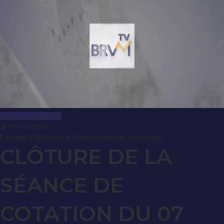
Clôture de Marché
📅 07 Fév 2024
Partager
Facebook
X / Twitter
LinkedIn
WhatsApp
CLÔTURE DE LA
SÉANCE DE
COTATION DU 07