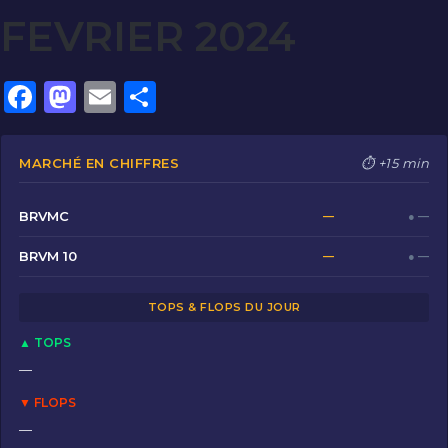
FEVRIER 2024
F
M
E
P
a
a
m
ar
c
st
ai
ta
MARCHÉ EN CHIFFRES
⏱ +15 min
e
o
l
g
b
d
er
BRVMC
—
● —
o
o
BRVM 10
—
● —
o
n
TOPS & FLOPS DU JOUR
k
▲ TOPS
—
▼ FLOPS
—