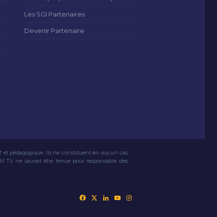
Les SGI Partenaires
Devenir Partenaire
if et pédagogique. Ils ne constituent en aucun cas
VM TV ne saurait être tenue pour responsable des
Facebook
X
Linkedin
YouTube
Instagram