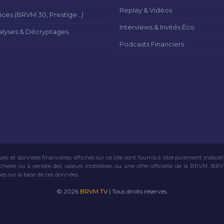
Replay & Vidéos
ices (BRVM 30, Prestige...)
Interviews & Invités Éco
alyses & Décryptages
Podcasts Financiers
ues et données financières affichés sur ce site sont fournis à titre purement indicat
acheter ou à vendre des valeurs mobilières, ou une offre officielle de la BRVM. BR
ses sur la base de ces données.
© 2026
BRVM TV
| Tous droits réservés.