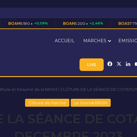
0
▲ +0,09%
BOAN
5 200
▲ +2,46%
BOAS
7 710
▲ +1,45%
ACCUEIL
MARCHES
EMISSI
Facebook
X
Li
LIVE
lôture et Résumé de la BRVM
/
CLÔTURE DE LA SÉANCE DE COTATIO
Clôture de Marché
Le Journal BRVM
 LA SÉANCE DE COT
DECEMBRE 2023