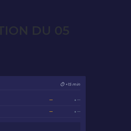
TION DU 05
⏱ +15 min
—
● —
—
● —