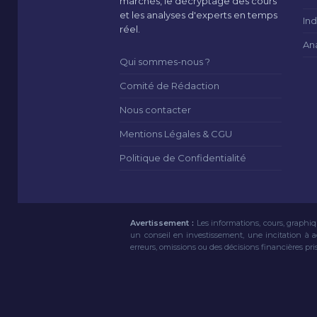
marchés, le décryptage des cours
et les analyses d'experts en temps
Ind
réel.
An
Qui sommes-nous ?
Comité de Rédaction
Nous contacter
Mentions Légales & CGU
Politique de Confidentialité
Avertissement :
Les informations, cours, graphiq
un conseil en investissement, une incitation à 
erreurs, omissions ou des décisions financières pri