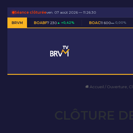
Séance clôturée
ven. 07 août 2026 — 11:26:31
BOABF
BRVM
7 230
▲ +0,42%
BOAC
11 600
▬ 0,00%
BOAM
5 59
Accueil
/
Ouverture, C
CLÔTURE DE