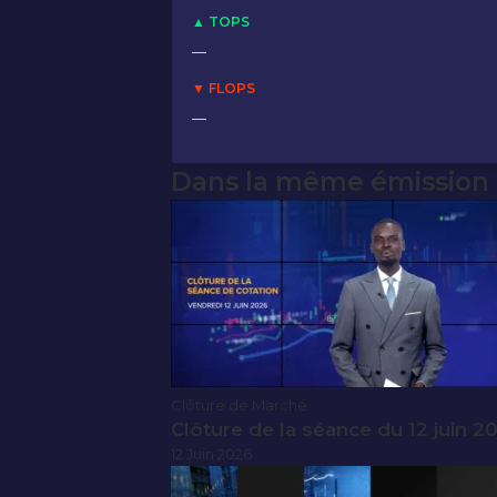
▲ TOPS
—
▼ FLOPS
—
Dans la même émission
Clôture de Marché
Clôture de la séance du 12 juin 2
12 Juin 2026