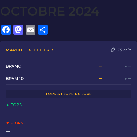
OCTOBRE 2024
F
M
E
P
a
a
m
ar
c
st
ai
ta
MARCHÉ EN CHIFFRES
⏱ +15 min
e
o
l
g
b
d
er
BRVMC
—
● —
o
o
BRVM 10
—
● —
o
n
TOPS & FLOPS DU JOUR
k
▲ TOPS
—
▼ FLOPS
—