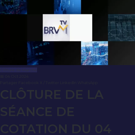
Clôture de Marché
📅 04 Oct 2024
Partager
Facebook
X / Twitter
LinkedIn
WhatsApp
CLÔTURE DE LA
SÉANCE DE
COTATION DU 04