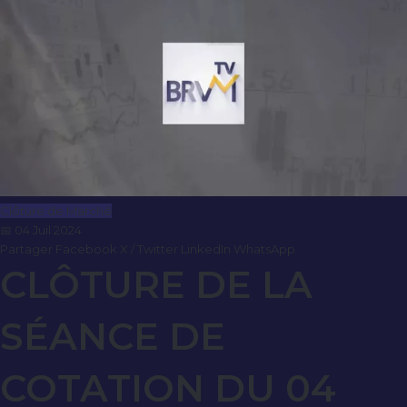
Clôture de Marché
📅 04 Juil 2024
Partager
Facebook
X / Twitter
LinkedIn
WhatsApp
CLÔTURE DE LA
SÉANCE DE
COTATION DU 04