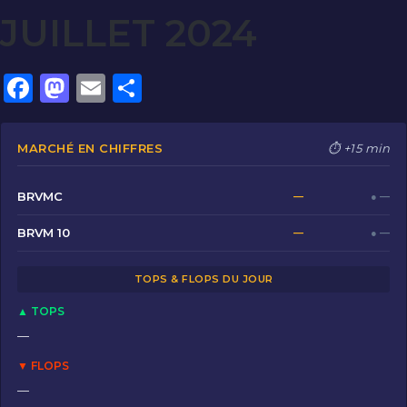
JUILLET 2024
F
M
E
P
a
a
m
ar
c
st
ai
ta
MARCHÉ EN CHIFFRES
⏱ +15 min
e
o
l
g
b
d
er
BRVMC
—
● —
o
o
BRVM 10
—
● —
o
n
TOPS & FLOPS DU JOUR
k
▲ TOPS
—
▼ FLOPS
—