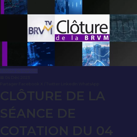
Clôture de Marché
📅 04 Déc 2023
Partager
Facebook
X / Twitter
LinkedIn
WhatsApp
CLÔTURE DE LA
SÉANCE DE
COTATION DU 04