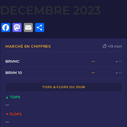
DECEMBRE 2023
F
M
E
P
a
a
m
ar
c
st
ai
ta
MARCHÉ EN CHIFFRES
⏱ +15 min
e
o
l
g
b
d
er
BRVMC
—
● —
o
o
BRVM 10
—
● —
o
n
TOPS & FLOPS DU JOUR
k
▲ TOPS
—
▼ FLOPS
—