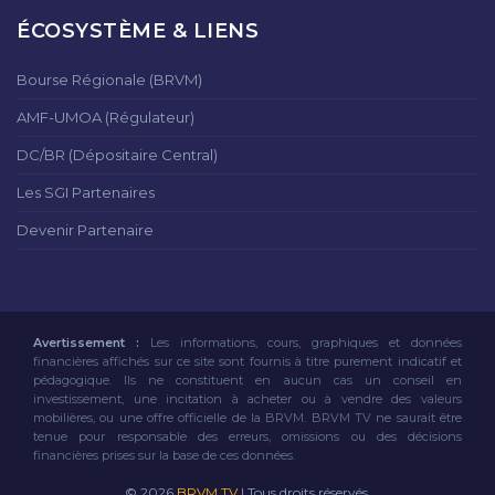
ÉCOSYSTÈME & LIENS
Bourse Régionale (BRVM)
AMF-UMOA (Régulateur)
DC/BR (Dépositaire Central)
Les SGI Partenaires
Devenir Partenaire
Avertissement :
Les informations, cours, graphiques et données
financières affichés sur ce site sont fournis à titre purement indicatif et
pédagogique. Ils ne constituent en aucun cas un conseil en
investissement, une incitation à acheter ou à vendre des valeurs
mobilières, ou une offre officielle de la BRVM. BRVM TV ne saurait être
tenue pour responsable des erreurs, omissions ou des décisions
financières prises sur la base de ces données.
© 2026
BRVM TV
| Tous droits réservés.