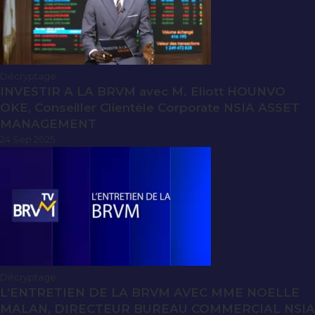
Décryptage
INVESTIR A LA BRVM avec M. Eliott HOUNVO
OKE, Conseiller Clientèle Corporate NSIA ASSET
MANAGEMENT
24 Sep 2025
Décryptage
L’ENTRETIEN DE LA BRVM AVEC MME NOELLE
MALAN, DIRECTEUR BUREAU COMMERCIAL NSIA