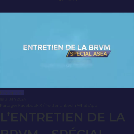
Décryptage
📅 31 Jan 2024
Partager
Facebook
X / Twitter
LinkedIn
WhatsApp
L’ENTRETIEN DE LA