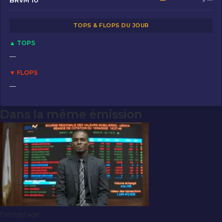
o
o
BRVM 10
—
● —
o
n
TOPS & FLOPS DU JOUR
k
▲ TOPS
—
▼ FLOPS
—
Dans la même émission
Décryptage