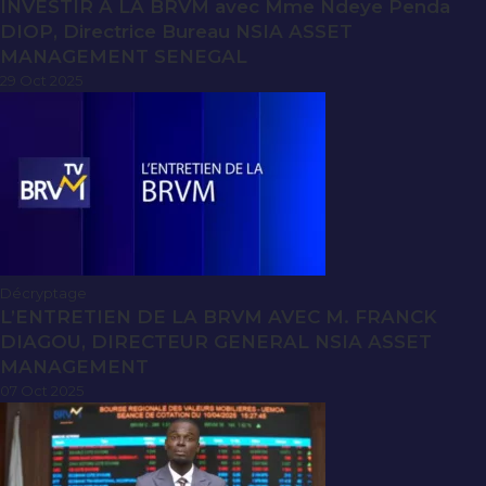
INVESTIR A LA BRVM avec Mme Ndeye Penda
DIOP, Directrice Bureau NSIA ASSET
MANAGEMENT SENEGAL
29 Oct 2025
Décryptage
L’ENTRETIEN DE LA BRVM AVEC M. FRANCK
DIAGOU, DIRECTEUR GENERAL NSIA ASSET
MANAGEMENT
07 Oct 2025