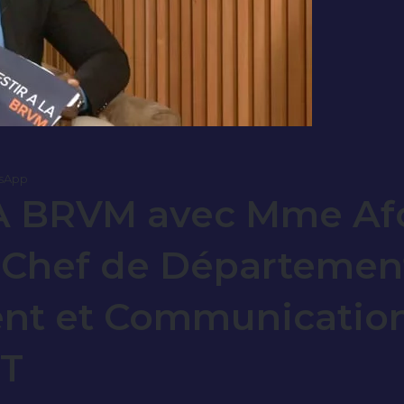
sApp
LA BRVM avec Mme Af
Chef de Départemen
nt et Communicatio
T