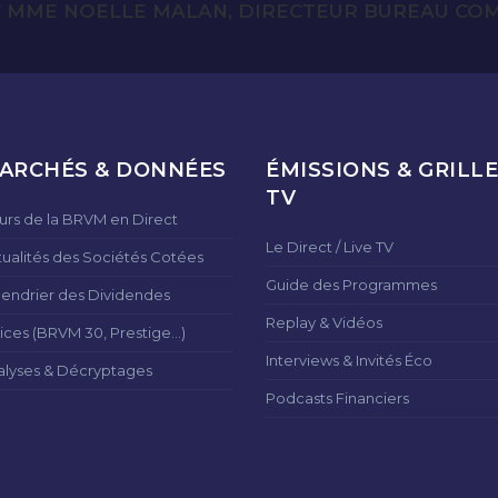
C MME NOELLE MALAN, DIRECTEUR BUREAU COM
ARCHÉS & DONNÉES
ÉMISSIONS & GRILLE
TV
urs de la BRVM en Direct
Le Direct / Live TV
tualités des Sociétés Cotées
Guide des Programmes
lendrier des Dividendes
Replay & Vidéos
ices (BRVM 30, Prestige...)
Interviews & Invités Éco
alyses & Décryptages
Podcasts Financiers