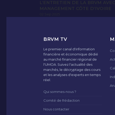
L’ENTRETIEN DE LA BRVM AVE
MANAGEMENT CÔTE D’IVOIRE
02 Sep 2025
BRVM TV
M
Le premier canal d'information
Co
financière et économique dédié
au marché financier régional de
Ac
l'UMOA. Suivez l'actualité des
Ca
marchés, le décryptage des cours
et les analyses d'experts en temps
Ind
réel.
An
Qui sommes-nous ?
Comité de Rédaction
Nous contacter