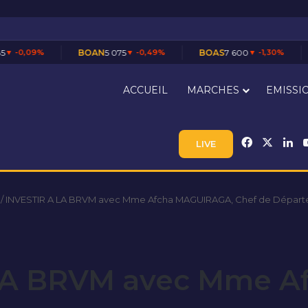
BOAN
5 075
▼ -0,49%
BOAS
7 600
▼ -1,30%
CABC
3 500
▲ +
ACCUEIL
MARCHES
EMISSI
Facebook
X
Li
LIVE
/
INVESTIR A LA BRVM avec Mme Afcha MAGUIRAGA, Chef de Dépar
LA BRVM avec Mme A