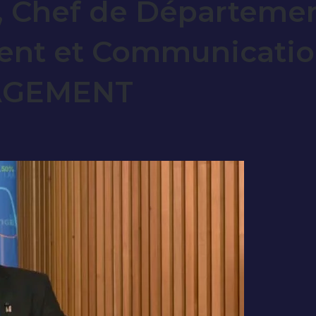
Chef de Départeme
nt et Communicatio
AGEMENT