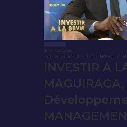
Décryptage
📅 06 Août 2025
Partager
Facebook
X / Twitter
LinkedIn
What
INVESTIR A 
MAGUIRAGA, 
Développeme
MANAGEMEN