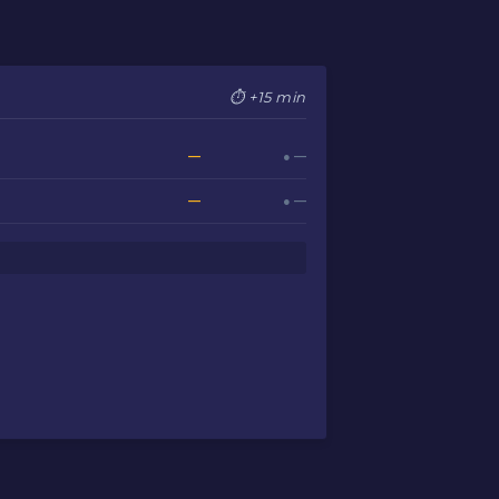
⏱ +15 min
—
● —
—
● —