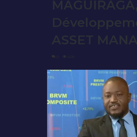
MAGUIRAGA, 
Développeme
ASSET MAN
0
409