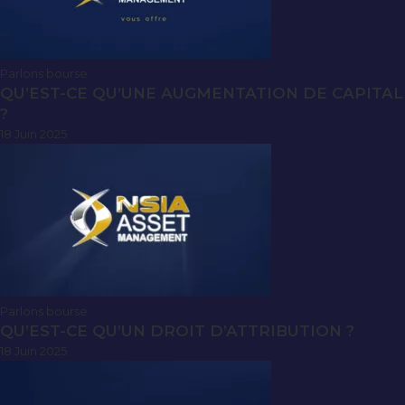
Parlons bourse
QU’EST-CE QU’UNE AUGMENTATION DE CAPITAL
?
18 Juin 2025
Parlons bourse
QU’EST-CE QU’UN DROIT D’ATTRIBUTION ?
18 Juin 2025