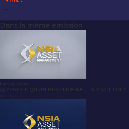
▼ FLOPS
—
Dans la même émission
Parlons bourse
QU’EST-CE QU’UN BÉNÉFICE NET PAR ACTION ?
18 Juin 2025