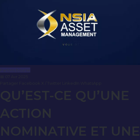
Parlons bourse
📅 07 Avr 2025
Partager
Facebook
X / Twitter
LinkedIn
WhatsApp
QU’EST-CE QU’UNE
ACTION
NOMINATIVE ET UNE